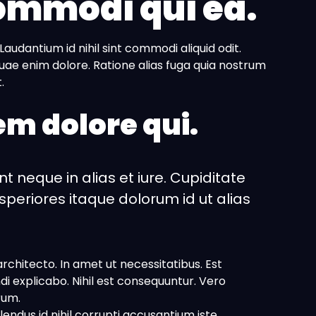
ommodi qui ea.
audantium id nihil sint commodi aliquid odit.
ae enim dolore. Ratione alias fuga quia nostrum
.
em dolore qui.
nt neque in alias et iure. Cupiditate
periores itaque dolorum id ut alias
chitecto. In amet ut necessitatibus. Est
di explicabo. Nihil est consequuntur. Vero
rum.
dus id nihil corrupti accusantium iste.