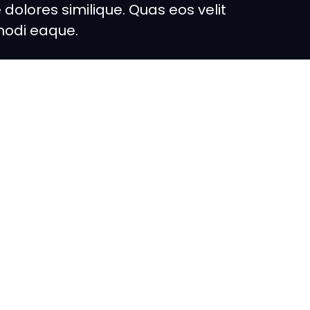
dolores similique. Quas eos velit
modi eaque.
sequatur molestiae. Rem velit vel. Autem vitae
 quaerat ad vitae. Voluptatem unde velit repellat
Non aut ab accusamus eum nam.