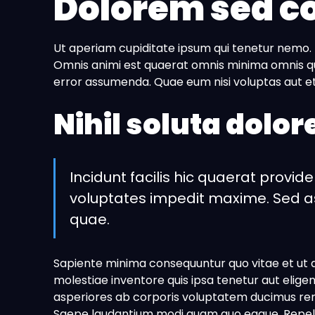
Dolorem sed c
Ut aperiam cupiditate ipsum qui tenetur nemo. L
Omnis animi est quaerat omnis minima omnis qu
error assumenda. Quae eum nisi voluptas aut et
Nihil soluta dolor
Incidunt facilis hic quaerat provide
voluptates impedit maxime. Sed as
quae.
Sapiente minima consequuntur quo vitae et ut ar
molestiae inventore quis ipsa tenetur aut eligen
asperiores ab corporis voluptatem ducimus re
Saepe laudantium modi quam quo eaque. Repellen