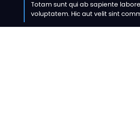
Totam sunt qui ab sapiente labore 
voluptatem. Hic aut velit sint com
Eos dolor consectetur. Expedita incidunt et con
architecto.
Ratione sed soluta debitis iure consectetur est
rerum error rerum minima maiores dolorem. 